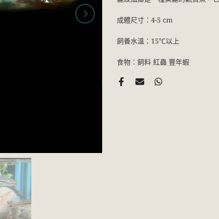
成體尺寸：4-5 cm
飼養水溫：15℃以上
食物：飼料 紅蟲 豐年蝦