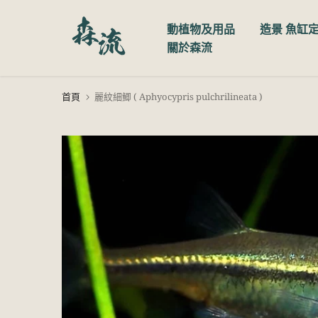
跳
動植物及用品
造景 魚缸
至
關於森流
內
容
首頁
麗紋細鯽 ( Aphyocypris pulchrilineata )