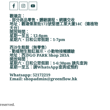
觀塘店：
- 部分商品零售、體驗課程、網購交收
地址：觀塘偉業街172號堅德工業大廈14C（連植物
天台）
開放時間：
星期一至五：12-8pm
星期六、日和公眾假期：1-7pm
西沙生態館（無零售）
- 動植物生態缸展示、小動物接觸體驗
地址：西沙GO PARK Shop 203A
開放時間：
星期六、日和公眾假期：1-6:30pm 請先查詢
星期一至五：請WhatsApp查詢或預約
Whatsapp: 52172219
Email: shopadmin@greenflow.hk
reserved.