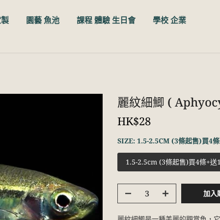
定製
園藝 魚池
課程 體驗 生日會
學校 企業
麗紋細鯽 ( Aphyocypr
HK$28
SIZE:
1.5-2.5CM (3條起售)買
1.5-2.5cm (3條起售)買4條+
加入
麗紋細鯽是一種美麗的觀賞魚，