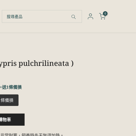
0
is pulchrilineata )
4條+送1條備損
送1條備損
購物車
它非常耐寒，飼養時冬天無須加熱。