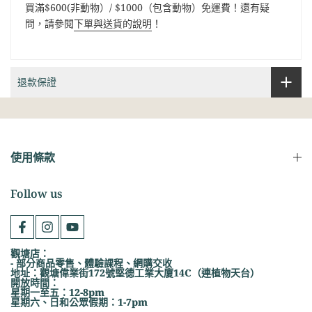
買滿$600(非動物）/ $1000（包含動物）免運費！還有疑
問，請參閱
下單與送貨的說明
！
退款保證
使用條款
Follow us
觀塘店：
- 部分商品零售、體驗課程、網購交收
地址：觀塘偉業街172號堅德工業大廈14C（連植物天台）
開放時間：
星期一至五：12-8pm
星期六、日和公眾假期：1-7pm