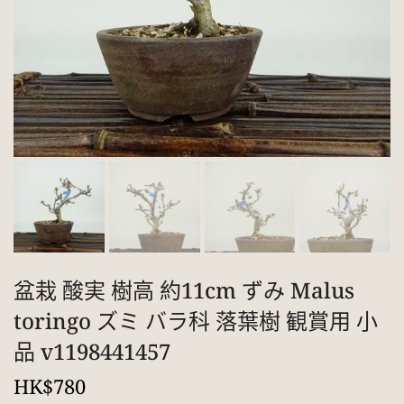
盆栽 酸実 樹高 約11cm ずみ Malus
toringo ズミ バラ科 落葉樹 観賞用 小
品 v1198441457
HK$780