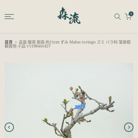
跳
至
0
內
容
首頁
盆栽 酸実 樹高 約11cm ずみ Malus toringo ズミ バラ科 落葉樹
観賞用 小品 v1198441457