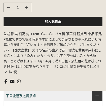
加入購物車
盆栽 酸実 樹高 約 11cm ずみ ズミ バラ科 落葉樹 観賞用 小品 現品
■植物ですので撮影時期や季節によって剪定などの手入れにより写
真から変化がございます。撮影日をご確認のうえ、ご注文くださ
い。 【酸実盆栽】 ズミの名前の由来は昔、樹皮を黄色の染料にし
たことにより「染み」から、あるいは実が酸っぱいことから酢
実、とも呼ばれます。 4月～6月に咲く白色・淡紅色の花は枝につ
き9月～11月頃に実がなります。 リンゴに近縁な野生種でヒメリ
ンゴの親...
下單流程及送貨須知