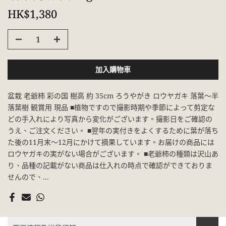
HK$1,380
加入購物車
盆栽 老爺柿 彩の国 樹高 約 35cm ろうやがき ロウヤガキ 落葉～半
落葉樹 観賞用 現品 ■植物ですので撮影時期や季節によって剪定な
どの手入れにより写真から変化がございます。撮影日をご確認の
うえ、ご注文ください。 ■翌年の実付きをよくするために葉が落ち
た後の11月末～12月にかけて摘果しています。お届けの商品には
ロウヤガキの実がない場合がございます。 ■老爺柿の種類は沢山あ
り、品種の記載がない商品は仕入れの時点で確認ができておりま
せんので、...