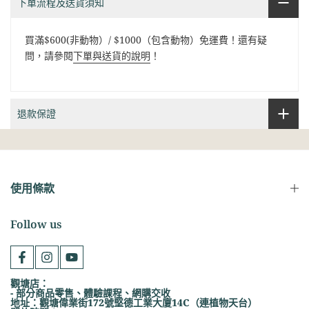
下單流程及送貨須知
買滿$600(非動物）/ $1000（包含動物）免運費！還有疑
問，請參閱
下單與送貨的說明
！
退款保證
使用條款
Follow us
觀塘店：
- 部分商品零售、體驗課程、網購交收
地址：觀塘偉業街172號堅德工業大廈14C（連植物天台）