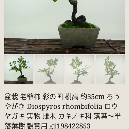
盆栽 老爺柿 彩の国 樹高 約35cm ろう
やがき Diospyros rhombifolia ロウ
ヤガキ 実物 雌木 カキノキ科 落葉～半
落葉樹 観賞用 g1198422853