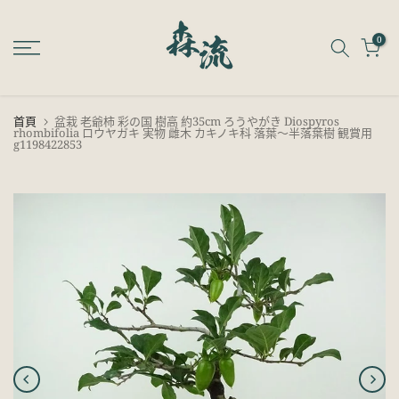
跳
至
0
內
容
首頁
盆栽 老爺柿 彩の国 樹高 約35cm ろうやがき Diospyros
rhombifolia ロウヤガキ 実物 雌木 カキノキ科 落葉～半落葉樹 観賞用
g1198422853