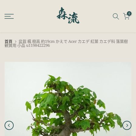
跳
至
0
內
容
首頁
盆栽 楓 樹高 約19cm かえで Acer カエデ 紅葉 カエデ科 落葉樹
観賞用 小品 u1198422296