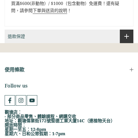
買滿$600(非動物）/ $1000（包含動物）免運費！還有疑
問，請參閱
下單與送貨的說明
！
退款保證
使用條款
Follow us
觀塘店：
- 部分商品零售、體驗課程、網購交收
地址：觀塘偉業街172號堅德工業大廈14C（連植物天台）
開放時間：
星期一至五：12-8pm
星期六、日和公眾假期：1-7pm