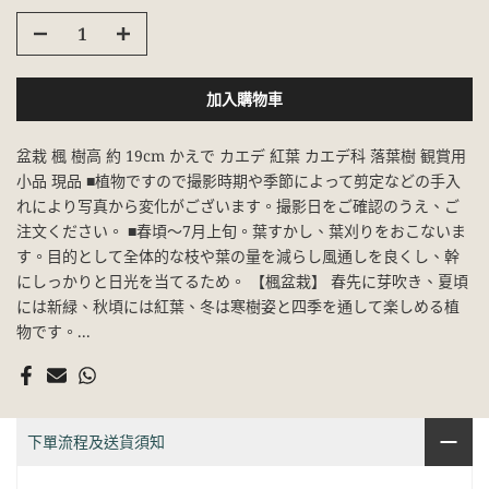
加入購物車
盆栽 楓 樹高 約 19cm かえで カエデ 紅葉 カエデ科 落葉樹 観賞用
小品 現品 ■植物ですので撮影時期や季節によって剪定などの手入
れにより写真から変化がございます。撮影日をご確認のうえ、ご
注文ください。 ■春頃～7月上旬。葉すかし、葉刈りをおこないま
す。目的として全体的な枝や葉の量を減らし風通しを良くし、幹
にしっかりと日光を当てるため。 【楓盆栽】 春先に芽吹き、夏頃
には新緑、秋頃には紅葉、冬は寒樹姿と四季を通して楽しめる植
物です。...
下單流程及送貨須知