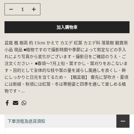
加入購物車
盆栽 楓 樹高 約 13cm かえで カエデ 紅葉 カエデ科 落葉樹 観賞用
小品 現品 ■植物ですので撮影時期や季節によって剪定などの手入
れにより写真から変化がございます。撮影日をご確認のうえ、ご
注文ください。 ■春頃～7月上旬。葉すかし、葉刈りをおこないま
す。目的として全体的な枝や葉の量を減らし風通しを良くし、幹
にしっかりと日光を当てるため。 【楓盆栽】 春先に芽吹き、夏頃
には新緑、秋頃には紅葉、冬は寒樹姿と四季を通して楽しめる植
物です。...
下單流程及送貨須知