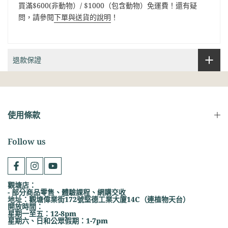
買滿$600(非動物）/ $1000（包含動物）免運費！還有疑
問，請參閱
下單與送貨的說明
！
退款保證
使用條款
Follow us
觀塘店：
- 部分商品零售、體驗課程、網購交收
地址：觀塘偉業街172號堅德工業大廈14C（連植物天台）
開放時間：
星期一至五：12-8pm
星期六、日和公眾假期：1-7pm