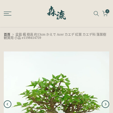
跳
至
0
內
容
首頁
盆栽 楓 樹高 約13cm かえで Acer カエデ 紅葉 カエデ科 落葉樹
観賞用 小品 e1198414759