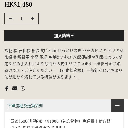
HK$1,480
加入購物車
盆栽 桧 石化桧 樹高 約 18cm せっかひのき セッカヒノキ ヒノキ科
常緑樹 観賞用 小品 現品 ■植物ですので撮影時期や季節によって剪
定などの手入れにより写真から変化がございます。撮影日をご確
認のうえ、ご注文ください。 【石化桧盆栽】 一般的なヒノキより
葉が細かく縮れている特徴があります。...
下單流程及送貨須知
買滿$600(非動物）/ $1000（包含動物）免運費！還有疑
問，請參閱
下單與送貨的說明
！