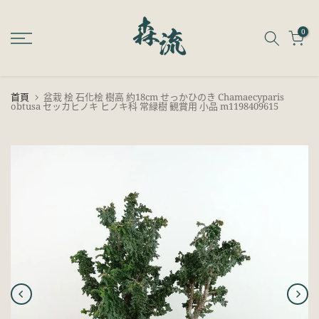
跳
至
0
內
容
首頁
盆栽 桧 石化桧 樹高 約18cm せっかひのき Chamaecyparis
obtusa セッカヒノキ ヒノキ科 常緑樹 観賞用 小品 m1198409615