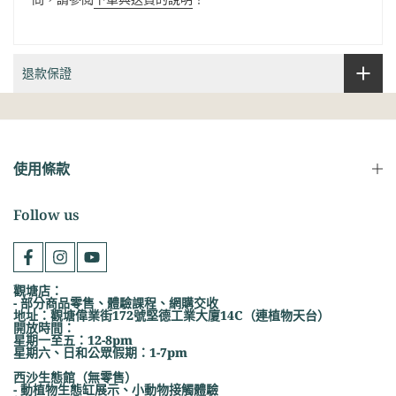
退款保證
使用條款
Follow us
觀塘店：
- 部分商品零售、體驗課程、網購交收
地址：觀塘偉業街172號堅德工業大廈14C（連植物天台）
開放時間：
星期一至五：12-8pm
星期六、日和公眾假期：1-7pm
西沙生態館（無零售）
- 動植物生態缸展示、小動物接觸體驗