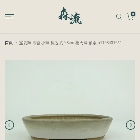
跳
至
0
內
容
首頁
盆栽鉢 青香 小鉢 長辺 約9.8cm 楕円鉢 釉薬 u1198431651