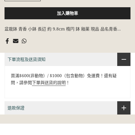
加入購物車
盆栽鉢 青香 小鉢 長辺 約 9.8cm 楕円 鉢 釉薬 現品 品名青香...
下單流程及送貨須知
買滿$600(非動物）/ $1000（包含動物）免運費！還有疑
問，請參閱
下單與送貨的說明
！
退款保證