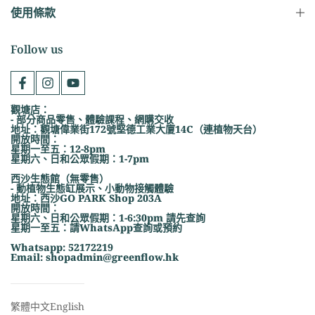
使用條款
Follow us
觀塘店：
- 部分商品零售、體驗課程、網購交收
地址：觀塘偉業街172號堅德工業大廈14C（連植物天台）
開放時間：
星期一至五：12-8pm
星期六、日和公眾假期：1-7pm
西沙生態館（無零售）
- 動植物生態缸展示、小動物接觸體驗
地址：西沙GO PARK Shop 203A
開放時間：
星期六、日和公眾假期：1-6:30pm 請先查詢
星期一至五：請WhatsApp查詢或預約
Whatsapp: 52172219
Email: shopadmin@greenflow.hk
繁體中文
English