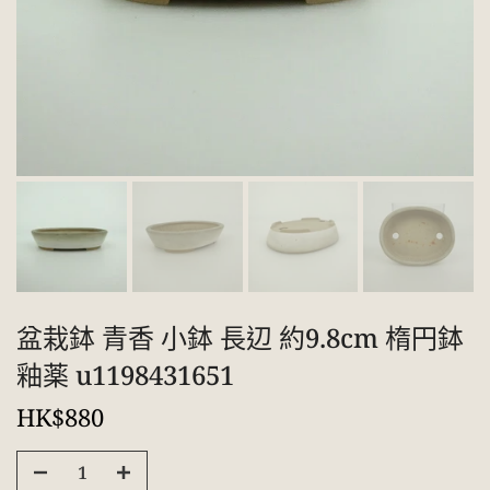
盆栽鉢 青香 小鉢 長辺 約9.8cm 楕円鉢
釉薬 u1198431651
HK$880