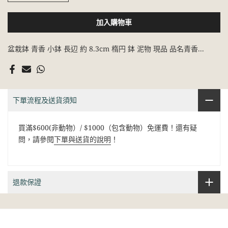
加入購物車
盆栽鉢 青香 小鉢 長辺 約 8.3cm 楕円 鉢 泥物 現品 品名青香...
下單流程及送貨須知
買滿$600(非動物）/ $1000（包含動物）免運費！還有疑
問，請參閱
下單與送貨的說明
！
退款保證