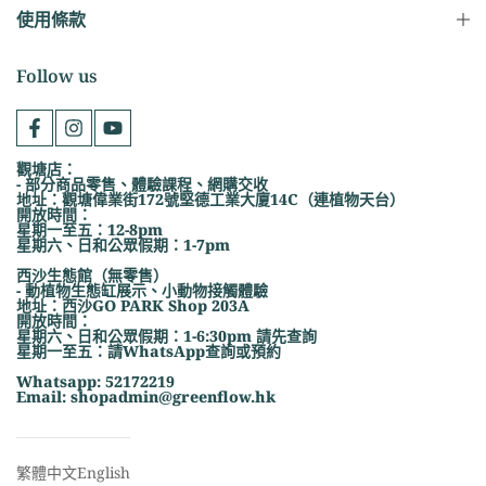
使用條款
Follow us
觀塘店：
- 部分商品零售、體驗課程、網購交收
地址：觀塘偉業街172號堅德工業大廈14C（連植物天台）
開放時間：
星期一至五：12-8pm
星期六、日和公眾假期：1-7pm
西沙生態館（無零售）
- 動植物生態缸展示、小動物接觸體驗
地址：西沙GO PARK Shop 203A
開放時間：
星期六、日和公眾假期：1-6:30pm 請先查詢
星期一至五：請WhatsApp查詢或預約
Whatsapp: 52172219
Email: shopadmin@greenflow.hk
繁體中文
English