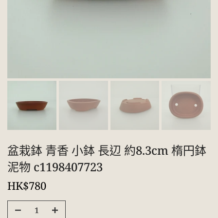
盆栽鉢 青香 小鉢 長辺 約8.3cm 楕円鉢
泥物 c1198407723
HK$780