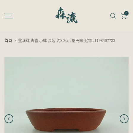
跳
至
0
內
容
首頁
盆栽鉢 青香 小鉢 長辺 約8.3cm 楕円鉢 泥物 c1198407723