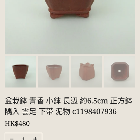
盆栽鉢 青香 小鉢 長辺 約6.5cm 正方鉢
隅入 雲足 下帯 泥物 c1198407936
HK$480