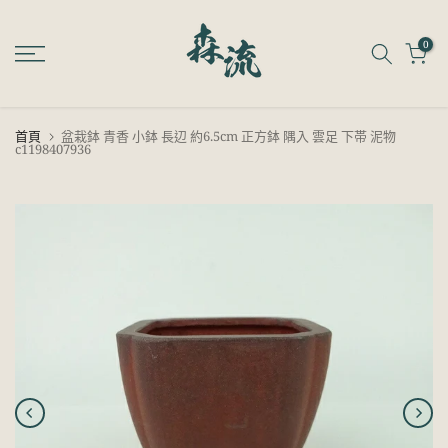
跳
至
0
內
容
首頁
盆栽鉢 青香 小鉢 長辺 約6.5cm 正方鉢 隅入 雲足 下帯 泥物
c1198407936