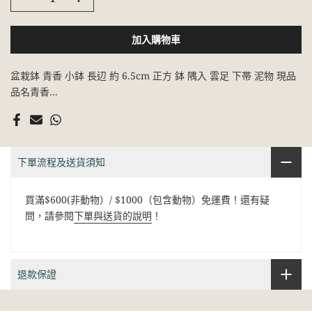
加入購物車
盆栽鉢 青香 小鉢 長辺 約 6.5cm 正方 鉢 隅入 雲足 下帯 泥物 現品
品名青香...
下單流程及送貨須知
買滿$600(非動物）/ $1000（包含動物）免運費！還有疑
問，請參閱
下單與送貨的說明
！
退款保證