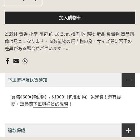
加入購物車
盆栽鉢 青香 小型 長辺 約 18.2cm 楕円 鉢 泥物 新品 数量物 商品画
像は見本になります。 ※数量物の焼き物の為、サイズ等に若干の
差異がある場合がございます。...
下單流程及送貨須知
買滿$600(非動物）/ $1000（包含動物）免運費！還有疑
問，請參閱
下單與送貨的說明
！
退款保證