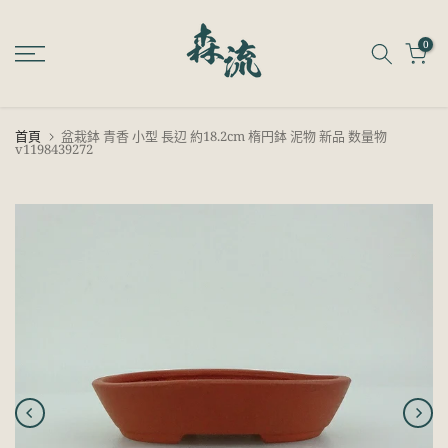
跳
至
0
內
容
首頁
盆栽鉢 青香 小型 長辺 約18.2cm 楕円鉢 泥物 新品 数量物
v1198439272