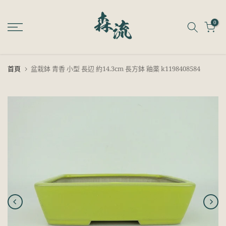
跳
至
0
內
容
首頁
盆栽鉢 青香 小型 長辺 約14.3cm 長方鉢 釉薬 k1198408584