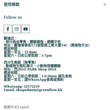
使用條款
Follow us
觀塘店：
- 部分商品零售、體驗課程、網購交收
地址：觀塘偉業街172號堅德工業大廈14C（連植物天台）
開放時間：
星期一至五：12-8pm
星期六、日和公眾假期：1-7pm
西沙生態館（無零售）
- 動植物生態缸展示、小動物接觸體驗
地址：西沙GO PARK Shop 203A
開放時間：
星期六、日和公眾假期：1-6:30pm 請先查詢
星期一至五：請WhatsApp查詢或預約
Whatsapp: 52172219
Email: shopadmin@greenflow.hk
繁體中文
English