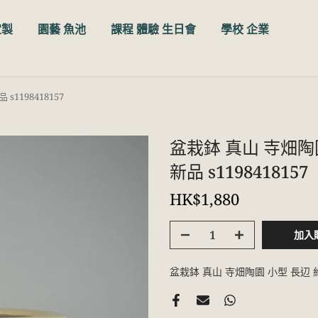
定製
園藝 魚池
課程 體驗 生日會
學校 企業
s1198418157
盆栽鉢 真山 寺畑陶園
新品 s1198418157
HK$1,880
加入
盆栽鉢 真山 寺畑陶園 小型 長辺 約3