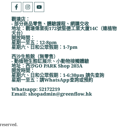
觀塘店：
- 部分商品零售、體驗課程、網購交收
地址：觀塘偉業街172號堅德工業大廈14C（連植物
天台）
開放時間：
星期一至五：12-8pm
星期六、日和公眾假期：1-7pm
西沙生態館（無零售）
- 動植物生態缸展示、小動物接觸體驗
地址：西沙GO PARK Shop 203A
開放時間：
星期六、日和公眾假期：1-6:30pm 請先查詢
星期一至五：請WhatsApp查詢或預約
Whatsapp: 52172219
Email: shopadmin@greenflow.hk
reserved.