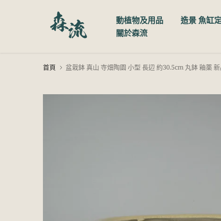
跳
動植物及用品
造景 魚缸
至
關於森流
內
容
首頁
盆栽鉢 真山 寺畑陶園 小型 長辺 約30.5cm 丸鉢 釉薬 新品 