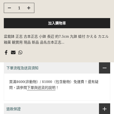
加入購物車
盆栽鉢 正志 古本正志 小鉢 長辺 約7.5cm 丸鉢 蛙付 かえる カエル
釉薬 観賞用 現品 新品 品名古本正志...
下單流程及送貨須知
買滿$600(非動物）/ $1000（包含動物）免運費！還有疑
問，請參閱
下單與送貨的說明
！
退款保證