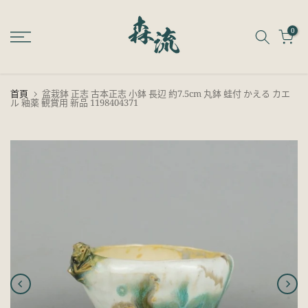
跳
至
0
內
容
首頁
盆栽鉢 正志 古本正志 小鉢 長辺 約7.5cm 丸鉢 蛙付 かえる カエ
ル 釉薬 観賞用 新品 1198404371