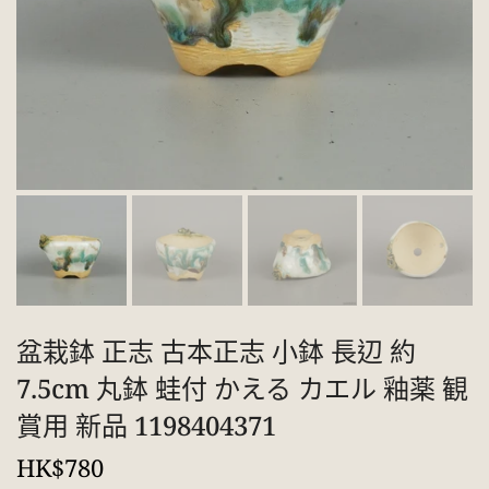
盆栽鉢 正志 古本正志 小鉢 長辺 約
7.5cm 丸鉢 蛙付 かえる カエル 釉薬 観
賞用 新品 1198404371
HK$780