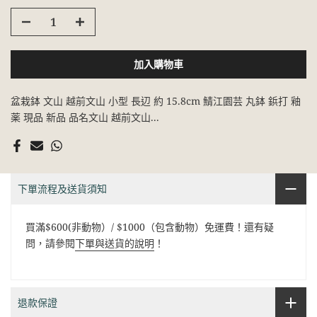
加入購物車
盆栽鉢 文山 越前文山 小型 長辺 約 15.8cm 鯖江園芸 丸鉢 鋲打 釉
薬 現品 新品 品名文山 越前文山...
下單流程及送貨須知
買滿$600(非動物）/ $1000（包含動物）免運費！還有疑
問，請參閱
下單與送貨的說明
！
退款保證