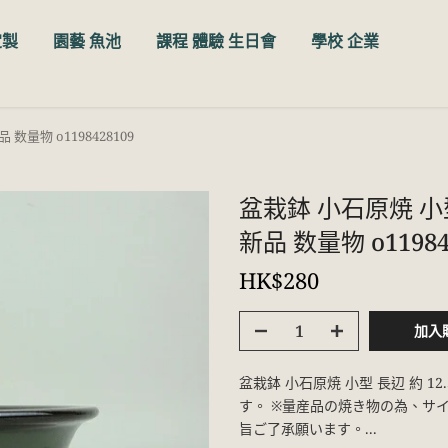
定製
園藝 魚池
課程 體驗 生日會
學校 企業
数量物 o1198428109
盆栽鉢 小石原焼 小型
新品 数量物 o11984
HK$280
加入
盆栽鉢 小石原焼 小型 長辺 約 1
す。 ※量産品の焼き物の為、サ
旨ご了承願います。...