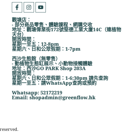
觀塘店：
- 部分商品零售、體驗課程、網購交收
地址：觀塘偉業街172號堅德工業大廈14C（連植物
天台）
開放時間：
星期一至五：12-8pm
星期六、日和公眾假期：1-7pm
西沙生態館（無零售）
- 動植物生態缸展示、小動物接觸體驗
地址：西沙GO PARK Shop 203A
開放時間：
星期六、日和公眾假期：1-6:30pm 請先查詢
星期一至五：請WhatsApp查詢或預約
Whatsapp: 52172219
Email: shopadmin@greenflow.hk
reserved.