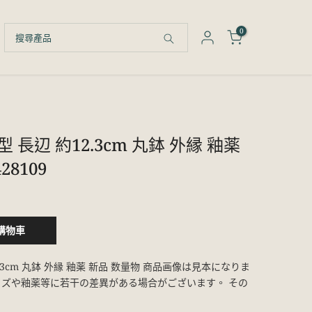
0
 長辺 約12.3cm 丸鉢 外縁 釉薬
28109
購物車
2.3cm 丸鉢 外縁 釉薬 新品 数量物 商品画像は見本になりま
イズや釉薬等に若干の差異がある場合がございます。 その