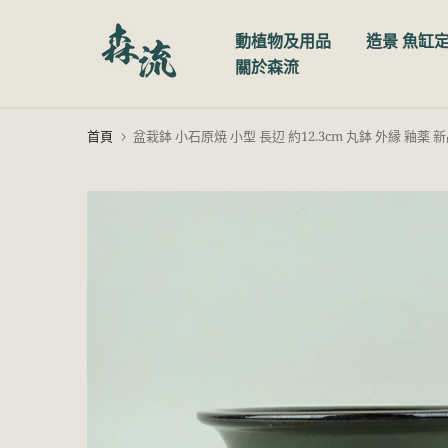
跳
動植物及用品
造景 魚缸
至
關於森流
內
容
首頁
盆栽鉢 小石原焼 小型 長辺 約12.3cm 丸鉢 外縁 釉薬 新品 