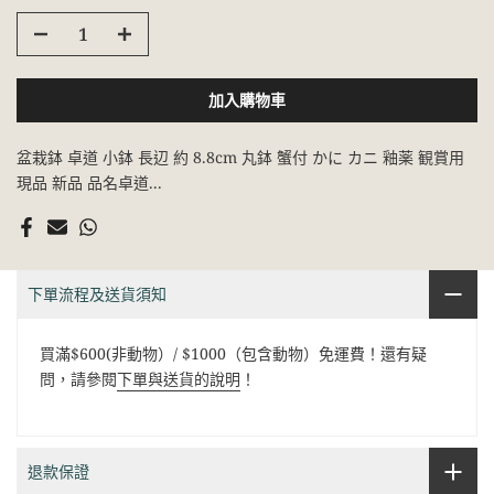
加入購物車
盆栽鉢 卓道 小鉢 長辺 約 8.8cm 丸鉢 蟹付 かに カニ 釉薬 観賞用
現品 新品 品名卓道...
下單流程及送貨須知
買滿$600(非動物）/ $1000（包含動物）免運費！還有疑
問，請參閱
下單與送貨的說明
！
退款保證