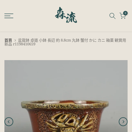
跳
至
0
內
容
首頁
盆栽鉢 卓道 小鉢 長辺 約 8.8cm 丸鉢 蟹付 かに カニ 釉薬 観賞用
新品 r1198410659