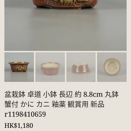
盆栽鉢 卓道 小鉢 長辺 約 8.8cm 丸鉢
蟹付 かに カニ 釉薬 観賞用 新品
r1198410659
HK$1,180