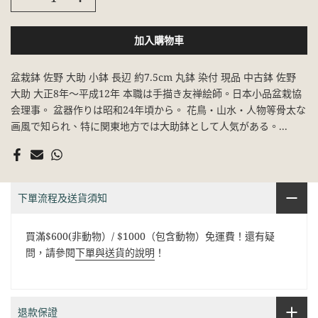
加入購物車
盆栽鉢 佐野 大助 小鉢 長辺 約7.5cm 丸鉢 染付 現品 中古鉢 佐野
大助 大正8年～平成12年 本職は手描き友禅絵師。日本小品盆栽協
会理事。 盆器作りは昭和24年頃から。 花鳥・山水・人物等骨太な
画風で知られ、特に関東地方では大助鉢として人気がある。...
下單流程及送貨須知
買滿$600(非動物）/ $1000（包含動物）免運費！還有疑
問，請參閱
下單與送貨的說明
！
退款保證