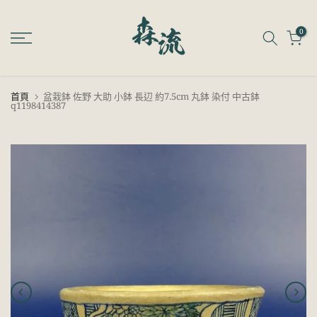
跳
至
0
內
容
首頁
盆栽鉢 佐野 大助 小鉢 長辺 約7.5cm 丸鉢 染付 中古鉢
q1198414387