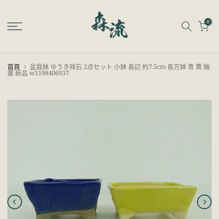
跳
至
0
內
容
首頁
盆栽鉢 ゆうき祥石 2点セット 小鉢 長辺 約7.5cm 長方鉢 青 黄 釉
薬 新品 w1198406937