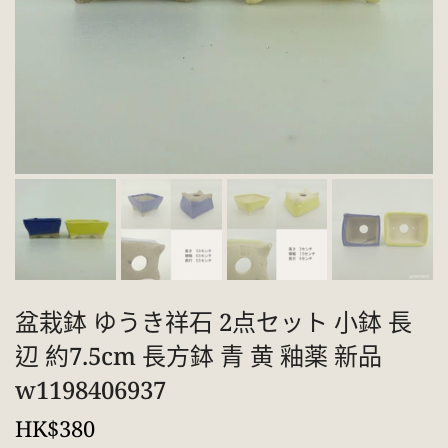
盆栽鉢 ゆうき祥石 2点セット 小鉢 長
辺 約7.5cm 長方鉢 青 黄 釉薬 新品
w1198406937
HK$380