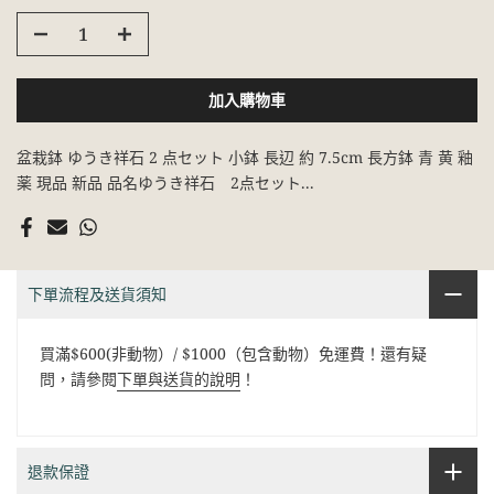
加入購物車
盆栽鉢 ゆうき祥石 2 点セット 小鉢 長辺 約 7.5cm 長方鉢 青 黄 釉
薬 現品 新品 品名ゆうき祥石 2点セット...
下單流程及送貨須知
買滿$600(非動物）/ $1000（包含動物）免運費！還有疑
問，請參閱
下單與送貨的說明
！
退款保證