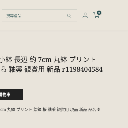
0
鉢 長辺 約 7cm 丸鉢 プリント
 釉薬 観賞用 新品 r1198404584
購物車
cm 丸鉢 プリント 絵鉢 桜 釉薬 観賞用 現品 新品 品名ゆ