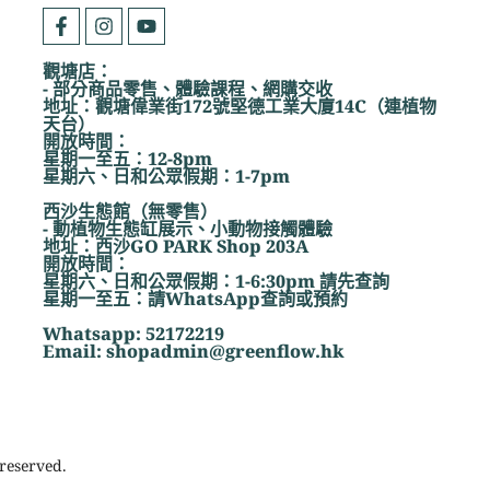
觀塘店：
- 部分商品零售、體驗課程、網購交收
地址：觀塘偉業街172號堅德工業大廈14C（連植物
天台）
開放時間：
星期一至五：12-8pm
星期六、日和公眾假期：1-7pm
西沙生態館（無零售）
- 動植物生態缸展示、小動物接觸體驗
地址：西沙GO PARK Shop 203A
開放時間：
星期六、日和公眾假期：1-6:30pm 請先查詢
星期一至五：請WhatsApp查詢或預約
Whatsapp: 52172219
Email: shopadmin@greenflow.hk
reserved.