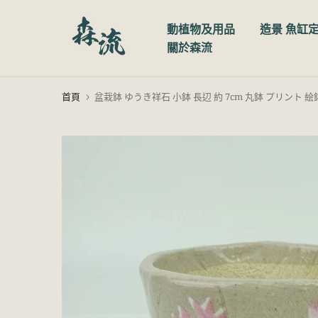
跳
動植物及用品
造景 魚缸
至
關於森流
內
容
首頁
盆栽鉢 ゆうき祥石 小鉢 長辺 約 7cm 丸鉢 プリント 絵鉢 