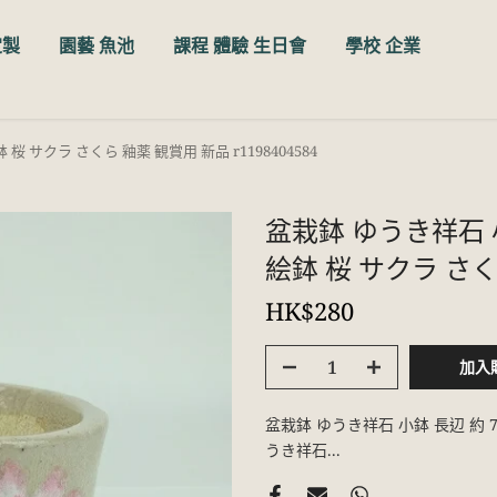
定製
園藝 魚池
課程 體驗 生日會
學校 企業
桜 サクラ さくら 釉薬 観賞用 新品 r1198404584
盆栽鉢 ゆうき祥石 小
絵鉢 桜 サクラ さくら
HK$280
加入
盆栽鉢 ゆうき祥石 小鉢 長辺 約 7
うき祥石...