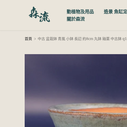
跳
動植物及用品
造景 魚缸
至
關於森流
內
容
首頁
中古 盆栽鉢 青風 小鉢 長辺 約8cm 丸鉢 釉薬 中古鉢 q119