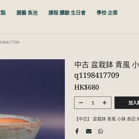
定製
園藝 魚池
課程 體驗 生日會
學校 企業
8417709
中古 盆栽鉢 青風 小
q1198417709
HK$680
加入
【中古】 盆栽鉢 青風 小鉢 長辺 約