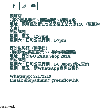
觀塘店：
- 部分商品零售、體驗課程、網購交收
地址：觀塘偉業街172號堅德工業大廈14C（連植物
天台）
開放時間：
星期一至五：12-8pm
星期六、日和公眾假期：1-7pm
西沙生態館（無零售）
- 動植物生態缸展示、小動物接觸體驗
地址：西沙GO PARK Shop 203A
開放時間：
星期六、日和公眾假期：1-6:30pm 請先查詢
星期一至五：請WhatsApp查詢或預約
Whatsapp: 52172219
Email: shopadmin@greenflow.hk
reserved.