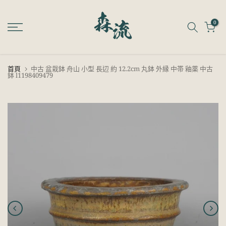
跳
至
0
內
容
首頁
中古 盆栽鉢 舟山 小型 長辺 約 12.2cm 丸鉢 外縁 中帯 釉薬 中古
鉢 l1198409479