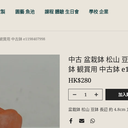
定製
園藝 魚池
課程 體驗 生日會
學校 企業
賞用 中古鉢 e1198407998
中古 盆栽鉢 松山 豆鉢
鉢 観賞用 中古鉢 e11
HK$280
加入
盆栽鉢 松山 豆鉢 長辺 約 4.8cm