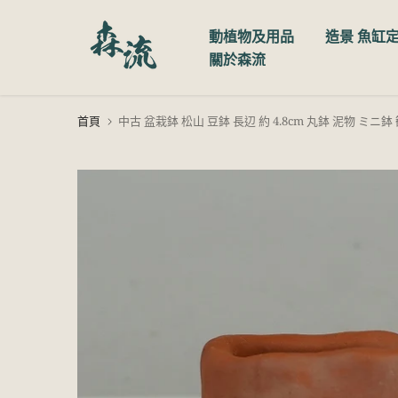
跳
動植物及用品
造景 魚缸
至
關於森流
內
容
首頁
中古 盆栽鉢 松山 豆鉢 長辺 約 4.8cm 丸鉢 泥物 ミニ鉢 観