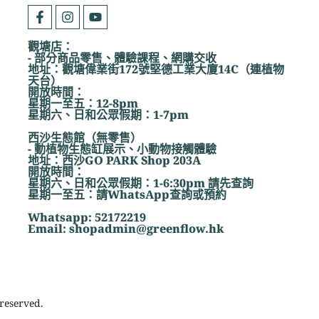
觀塘店：
- 部分商品零售、體驗課程、網購交收
地址：觀塘偉業街172號堅德工業大廈14C（連植物
天台）
開放時間：
星期一至五：12-8pm
星期六、日和公眾假期：1-7pm
西沙生態館（無零售）
- 動植物生態缸展示、小動物接觸體驗
地址：西沙GO PARK Shop 203A
開放時間：
星期六、日和公眾假期：1-6:30pm 請先查詢
星期一至五：請WhatsApp查詢或預約
Whatsapp: 52172219
Email: shopadmin@greenflow.hk
reserved.