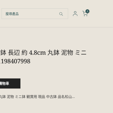
0
 長辺 約 4.8cm 丸鉢 泥物 ミニ
98407998
購物車
 丸鉢 泥物 ミニ鉢 観賞用 現品 中古鉢 品名松山...