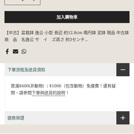
加入購物車
【中古】盆栽鉢 逸公 小型 長辺 約12.8cm 楕円鉢 泥鉢 現品 中古鉢
商 品 名逸公 サ イ ズ高さ 約3センチ...
下單流程及送貨須知
買滿$600(非動物）/ $1000（包含動物）免運費！還有疑
問，請參閱
下單與送貨的說明
！
退款保證