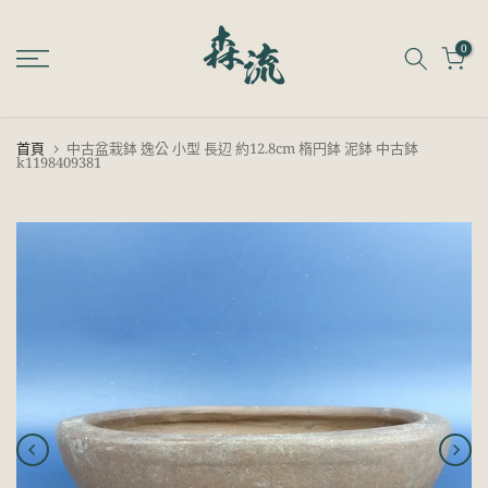
跳
至
0
內
容
首頁
中古盆栽鉢 逸公 小型 長辺 約12.8cm 楕円鉢 泥鉢 中古鉢
k1198409381