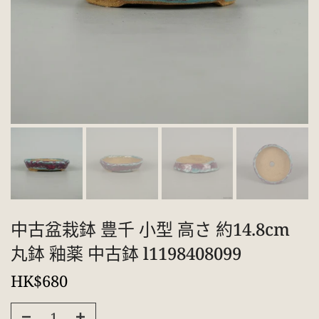
中古盆栽鉢 豊千 小型 高さ 約14.8cm
丸鉢 釉薬 中古鉢 l1198408099
HK$680