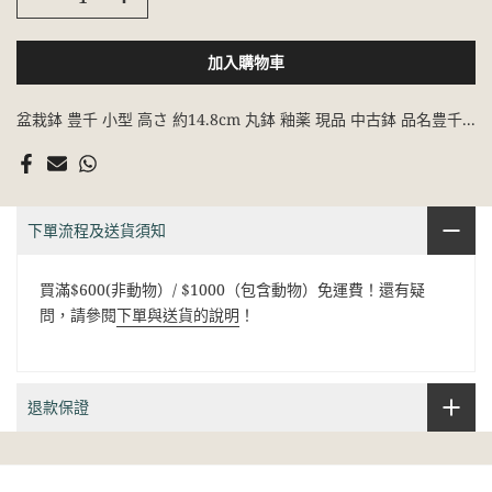
加入購物車
盆栽鉢 豊千 小型 高さ 約14.8cm 丸鉢 釉薬 現品 中古鉢 品名豊千...
下單流程及送貨須知
買滿$600(非動物）/ $1000（包含動物）免運費！還有疑
問，請參閱
下單與送貨的說明
！
退款保證