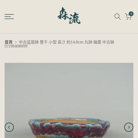
跳
至
0
內
容
首頁
中古盆栽鉢 豊千 小型 高さ 約14.8cm 丸鉢 釉薬 中古鉢
l1198408099