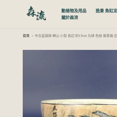
跳
動植物及用品
造景 魚缸
至
關於森流
內
容
首頁
中古盆栽鉢 蝉山 小型 長辺 約13cm 丸鉢 色絵 風景画 庄野