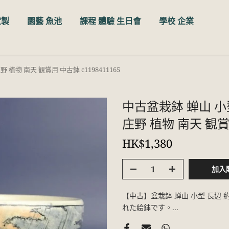
定製
園藝 魚池
課程 體驗 生日會
學校 企業
 植物 南天 観賞用 中古鉢 c1198411165
中古盆栽鉢 蝉山 小型
庄野 植物 南天 観賞用
HK$1,380
加入
【中古】盆栽鉢 蝉山 小型 長辺 約
れた絵鉢です。...