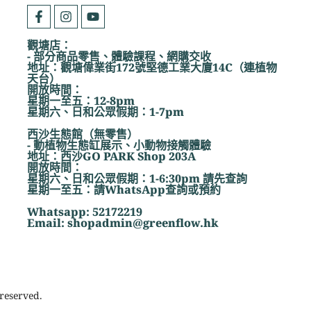
觀塘店：
- 部分商品零售、體驗課程、網購交收
地址：觀塘偉業街172號堅德工業大廈14C（連植物
天台）
開放時間：
星期一至五：12-8pm
星期六、日和公眾假期：1-7pm
西沙生態館（無零售）
- 動植物生態缸展示、小動物接觸體驗
地址：西沙GO PARK Shop 203A
開放時間：
星期六、日和公眾假期：1-6:30pm 請先查詢
星期一至五：請WhatsApp查詢或預約
Whatsapp: 52172219
Email: shopadmin@greenflow.hk
reserved.