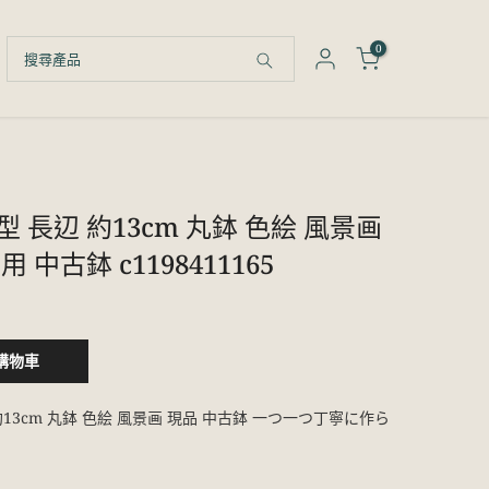
0
 長辺 約13cm 丸鉢 色絵 風景画
 中古鉢 c1198411165
購物車
13cm 丸鉢 色絵 風景画 現品 中古鉢 一つ一つ丁寧に作ら