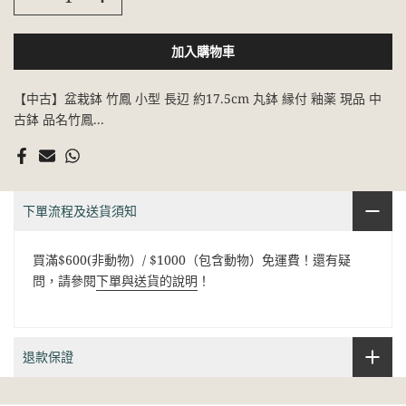
加入購物車
【中古】盆栽鉢 竹鳳 小型 長辺 約17.5cm 丸鉢 縁付 釉薬 現品 中
古鉢 品名竹鳳...
下單流程及送貨須知
買滿$600(非動物）/ $1000（包含動物）免運費！還有疑
問，請參閱
下單與送貨的說明
！
退款保證