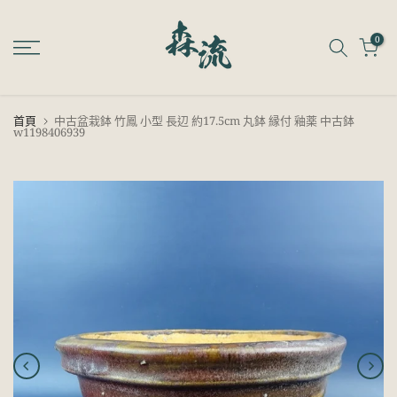
跳
至
0
內
容
首頁
中古盆栽鉢 竹鳳 小型 長辺 約17.5cm 丸鉢 縁付 釉薬 中古鉢
w1198406939