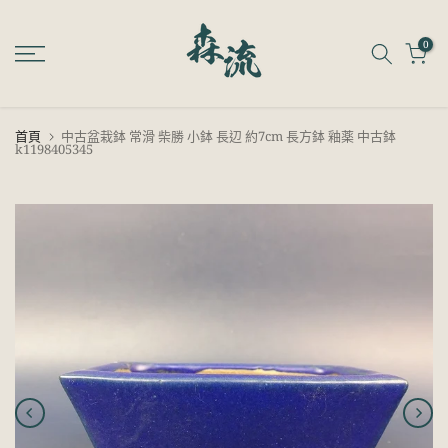
跳
至
0
內
容
首頁
中古盆栽鉢 常滑 柴勝 小鉢 長辺 約7cm 長方鉢 釉薬 中古鉢
k1198405345