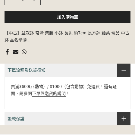
加入購物車
【中古】盆栽鉢 常滑 柴勝 小鉢 長辺 約7cm 長方鉢 釉薬 現品 中古
鉢 品名柴勝...
下單流程及送貨須知
買滿$600(非動物）/ $1000（包含動物）免運費！還有疑
問，請參閱
下單與送貨的說明
！
退款保證