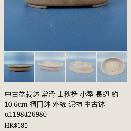
中古盆栽鉢 常滑 山秋造 小型 長辺 約
10.6cm 楕円鉢 外縁 泥物 中古鉢
u1198426980
HK$680