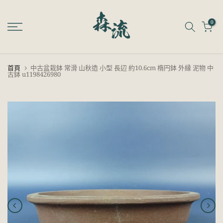
跳
至
0
內
容
首頁
中古盆栽鉢 常滑 山秋造 小型 長辺 約10.6cm 楕円鉢 外縁 泥物 中
古鉢 u1198426980